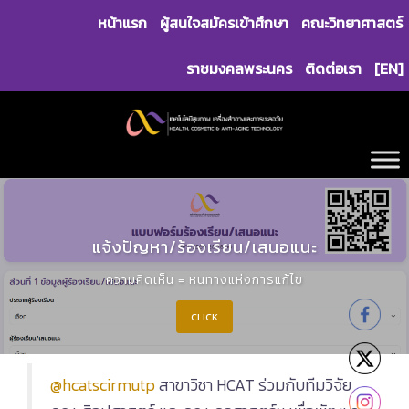
Skip
หน้าแรก
ผู้สนใจสมัครเข้าศึกษา
คณะวิทยาศาสตร์
to
content
ราชมงคลพระนคร
ติดต่อเรา
[EN]
แจ้งปัญหา/ร้องเรียน/เสนอแนะ
ความคิดเห็น = หนทางแห่งการแก้ไข
CLICK
@hcatscirmutp
สาขาวิชา HCAT ร่วมกับทีมวิจัย