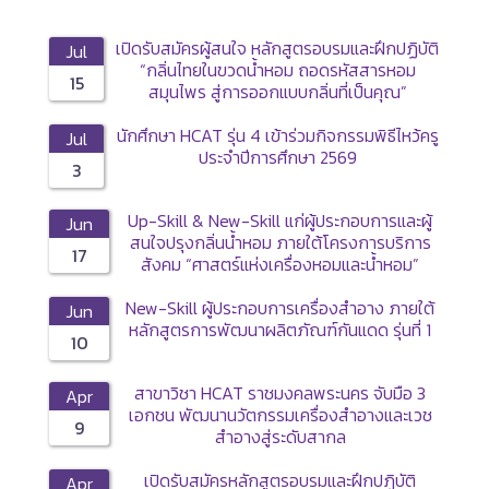
เปิดรับสมัครผู้สนใจ หลักสูตรอบรมและฝึกปฏิบัติ
Jul
“กลิ่นไทยในขวดน้ำหอม ถอดรหัสสารหอม
15
สมุนไพร สู่การออกแบบกลิ่นที่เป็นคุณ”
นักศึกษา HCAT รุ่น 4 เข้าร่วมกิจกรรมพิธีไหว้ครู
Jul
ประจำปีการศึกษา 2569
3
Up-Skill & New-Skill แก่ผู้ประกอบการและผู้
Jun
สนใจปรุงกลิ่นน้ำหอม ภายใต้โครงการบริการ
17
สังคม “ศาสตร์แห่งเครื่องหอมและน้ำหอม”
(Perfume 101) รุ่นที่ 7
New-Skill ผู้ประกอบการเครื่องสำอาง ภายใต้
Jun
หลักสูตรการพัฒนาผลิตภัณฑ์กันแดด รุ่นที่ 1
10
สาขาวิชา HCAT ราชมงคลพระนคร จับมือ 3
Apr
เอกชน พัฒนานวัตกรรมเครื่องสำอางและเวช
9
สำอางสู่ระดับสากล
เปิดรับสมัครหลักสูตรอบรมและฝึกปฏิบัติ
Apr