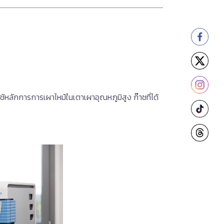
หลักการการเผาไหม้ในเตาเผาอุณหภูมิสูง ก๊าซที่ได้