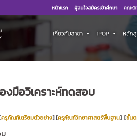
หน้าแรก
ผู้สนใจสมัครเข้าศึกษา
คณะวิ
เกี่ยวกับสาขา
1POP
หลักส
่องมือวิเคราะห์ทดสอบ
[
ครุภัณฑ์เตรียมตัวอย่าง
] [
ครุภัณฑ์วิทยาศาสตร์พื้นฐาน
] [
ขั้น
อบ