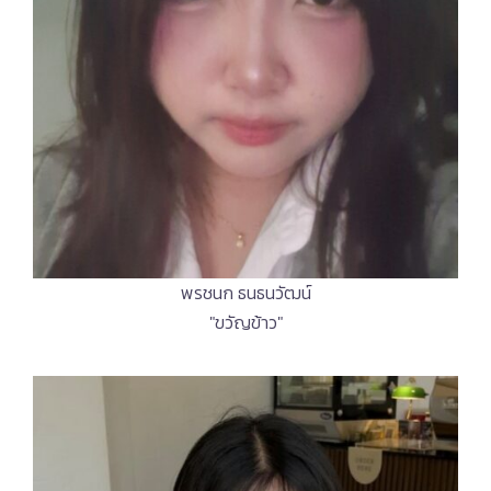
พรชนก ธนธนวัฒน์
"ขวัญข้าว"