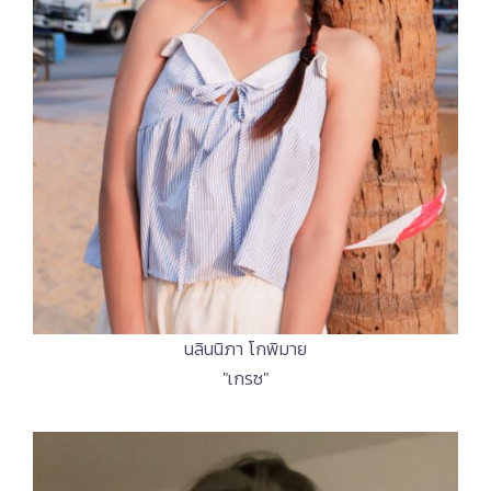
นลินนิภา โกพิมาย
"เกรซ"