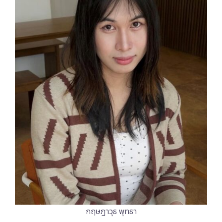
กฤษฎาวุธ พุทธา