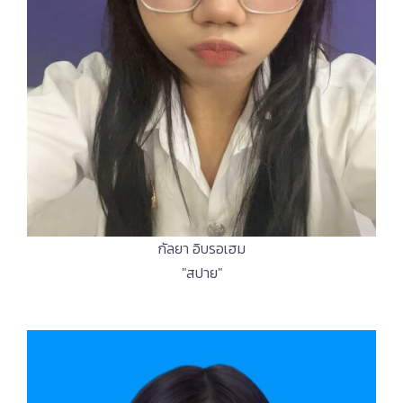
กัลยา อิบรอเฮม
"สปาย"