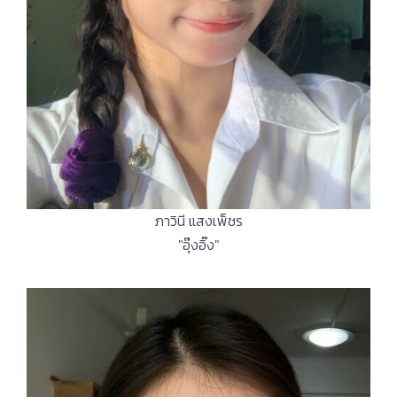
ภาวินี แสงเพ็ชร
"อุ๊งอิ๊ง"