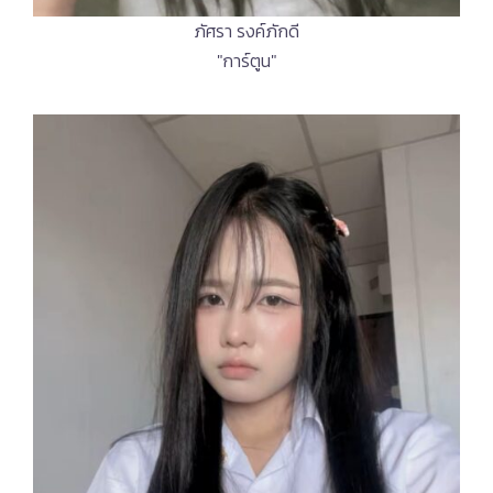
ภัศรา รงค์ภักดี
"การ์ตูน"