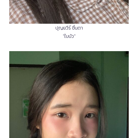
ปุญยวีร์ ชื่นตา
"ใบบัว"