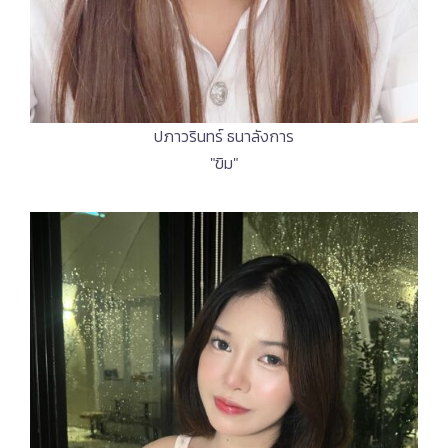
ปภาวรินทร์ ธนาลังการ
"ขิม"