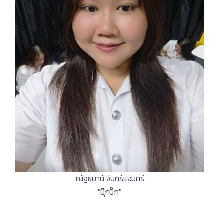
ณัฐธยาน์ จันทร์แจ่มศรี
"ปุ๊กปิ๊ก"