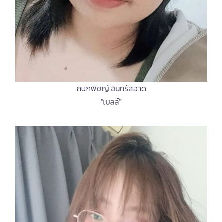
กนกพิชญ์ อินทร์สอาด
"เบลล์"