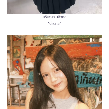
สรินณา หลิวคง
"น้ำตาล"