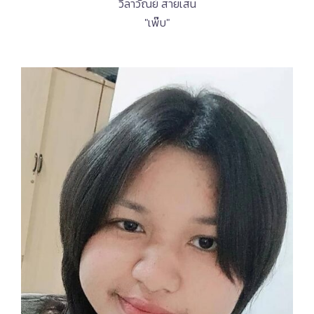
วิลาวัณย์ สายเสน
"เพ๊บ"