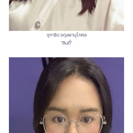
จุฑาธิป อดุลยานุโกศล
"ซินดี้"