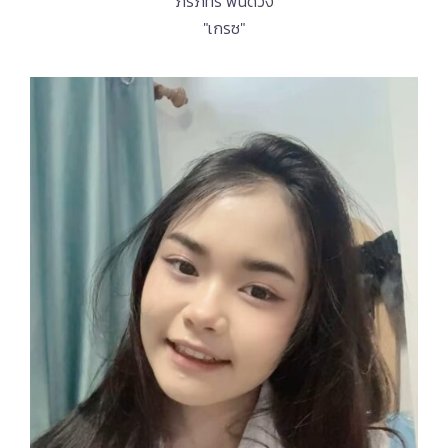
ภรภัทร พินดวง
"เกรซ"