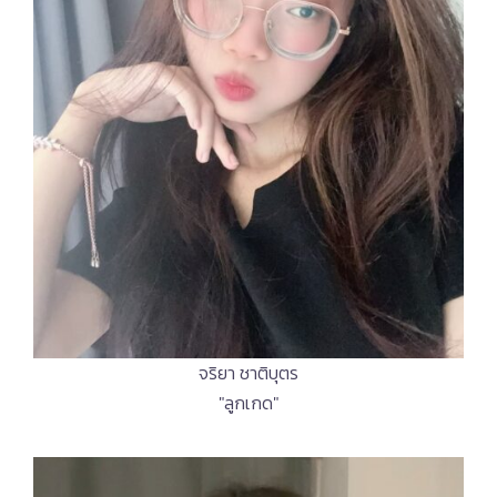
จริยา ชาติบุตร
"ลูกเกด"