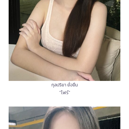
กุลปริยา ยั่งยืน
"โฟร์"