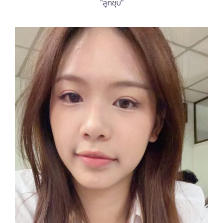
"ลูกชุบ"