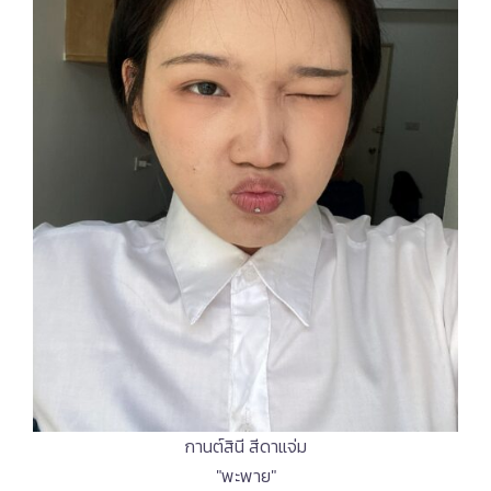
กานต์สินี สีดาแจ่ม
"พะพาย"