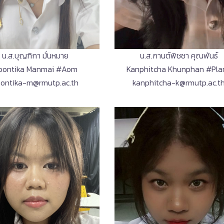
น.ส.บุญฑิกา มั่นหมาย
น.ส.กานต์พิชชา คุณพันธ์
oontika Manmai #Aom
Kanphitcha Khunphan #Pla
ontika-m@rmutp.ac.th
kanphitcha-k@rmutp.ac.t