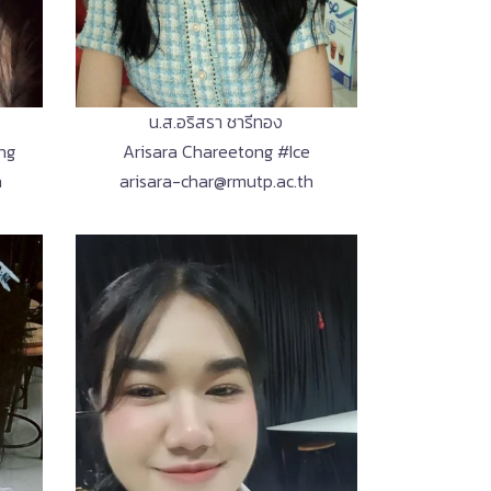
น.ส.อริสรา ชารีทอง
ng
Arisara Chareetong #Ice
h
arisara-char@rmutp.ac.th