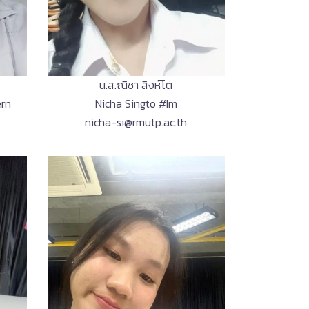
น.ส.ณิชา สิงห์โต
ern
Nicha Singto #Im
nicha-si@rmutp.ac.th