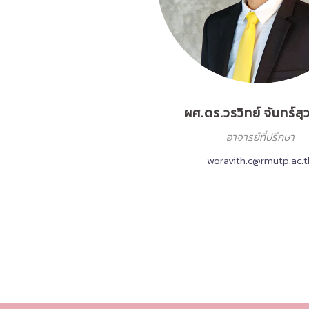
ผศ.ดร.วรวิทย์ จันทร์ส
อาจารย์ที่ปรึกษา
woravith.c@rmutp.ac.t