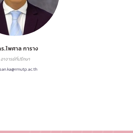
ดร.ไพศาล การาง
อาจารย์ที่ปรึกษา
san.ka@rmutp.ac.th