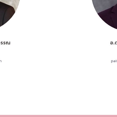
ุวรรณ
อ.
h
pai