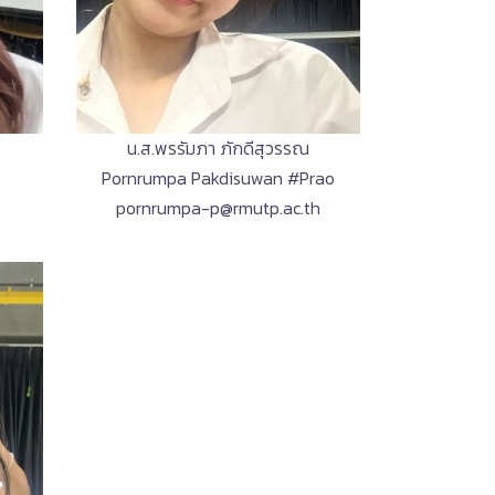
น.ส.พรรัมภา ภักดีสุวรรณ
Pornrumpa Pakdisuwan #Prao
pornrumpa-p@rmutp.ac.th