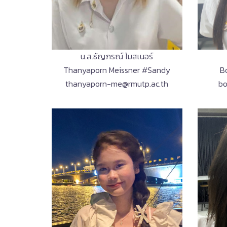
น.ส.ธัญภรณ์ ไมสเนอร์
B
Thanyaporn Meissner #Sandy
bo
thanyaporn-me@rmutp.ac.th