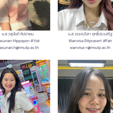
น.ส.วสุนันท์ หิปปายน
น.ส.วรรณวิสา ฤทธิ์ประเสริฐ
sunan Hippayon #Yok
Wanvisa Ritprasert #Fah
asunan.h@rmutp.ac.th
wanvisa-r@rmutp.ac.th