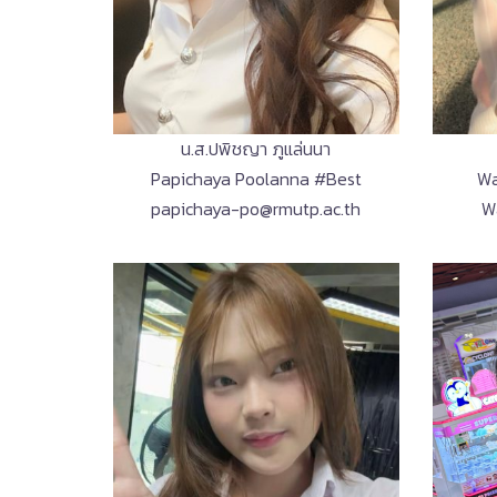
น.ส.ปพิชญา ภูแล่นนา
Papichaya Poolanna #Best
Wa
papichaya-po@rmutp.ac.th
W