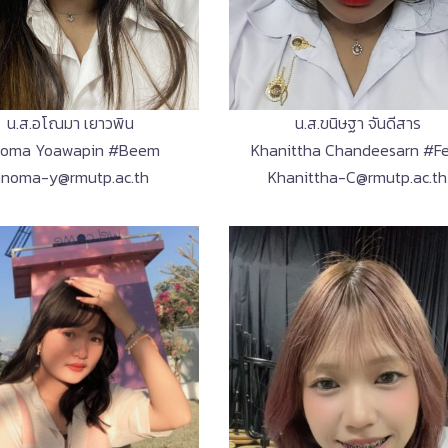
น.ส.อโณมา เยาวพิน
น.ส.ขนิษฐา จันดีสาร
oma Yoawapin #Beem
Khanittha Chandeesarn #F
anoma-y@rmutp.ac.th
Khanittha-C@rmutp.ac.th