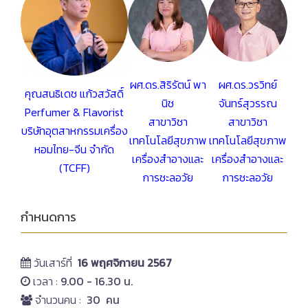
ผศ.ดร.สิริรัตน์ พา
ผศ.ดร.วรวิทย์
คุณสนธิเดช แก้วสวัสดิ์
นิช
จันทร์สุวรรณ
Perfumer & Flavorist
สาขาวิชา
สาขาวิชา
บริษัทอุตสาหกรรมเครื่อง
เทคโนโลยีสุขภาพ
เทคโนโลยีสุขภาพ
หอมไทย-จีน จำกัด
เครื่องสำอางและ
เครื่องสำอางและ
(TCFF)
การชะลอวัย
การชะลอวัย
กำหนดการ
วันเสาร์ที่
16 พฤศจิกายน 2567
เวลา :
9.00 - 16.30 น.
จำนวนคน :
30 คน