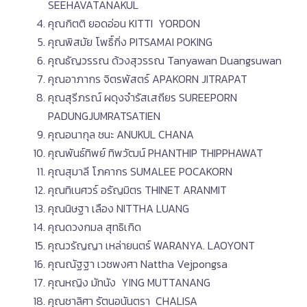
SEEHAVATANAKUL
คุณกิตติ​ ยอดอ่อน KITTI YORDON
คุณพิสมัย โพธิ์กิ่ง PITSAMAI POKING
คุณธัญวรรณ ด้วงสุวรรณ Tanyawan Duangsuwan
คุณอาภากร จิตรพัสตร์ APAKORN JITRAPAT
คุณสุรีภรณ์ ผดุงจำรัสเสถียร SUREEPORN
PADUNGJUMRATSATIEN
คุณอนากุล ชนะ ANUKUL CHANA
คุณพันธ์ทิพย์ ทิพวัฒน์ PHANTHIP THIPPHAWAT
คุณสุมาลี โภคากร SUMALEE POCAKORN
คุณทิเนศวร์ อรัญมิตร THINET ARANMIT
คุณนิษฐา เลือง NITTHA LUANG
คุณดวงกมล สุทธิเกิด
คุณวรัญญา เหล่ายนตร์ WARANYA. LAOYONT
คุณณัฐฐา เวชพงศา Nattha Vejpongsa
คุณหญิง มัทนัง YING MUTTANANG
คุณชาลิศา รัตนอนันตรา CHALISA