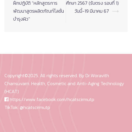
navigation
ฝึกปฏิบัติ “หลักสูตรการ
ศึกษา 2567 (รับตรง รอบที่ 1)
พัฒนาสูตรผลิตภัณฑ์โลชั่น
วันนี้-19 มีนาคม 67
⟶
บำรุงผิว”
Copyright©2025. All rights reserved. By Dr.Woravith
Chansuvarn. Health, Cosmetic and Anti-Aging Technology
(HCAT)
https://www.facebook.com/hcatscirmutp
TikTok:
@hcatscirmutp