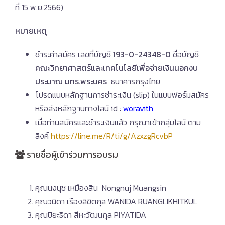
ที่ 15 พ.ย.2566)
หมายเหตุ
ชำระค่าสมัคร เลขที่บัญชี
193-0-24348-0
ชื่อบัญชี
คณะวิทยาศาสตร์และเทคโนโลยีเพื่อจ่ายเงินนอกงบ
ประมาณ มทร.พระนคร
ธนาคารกรุงไทย
โปรดแนบหลักฐานการชำระเงิน (slip) ในแบบฟอร์มสมัคร
หรือส่งหลักฐานทางไลน์ id :
woravith
เมื่อท่านสมัครและชำระเงินแล้ว กรุณาเข้ากลุ่มไลน์ ตาม
ลิงค์
https://line.me/R/ti/g/AzxzgRcvbP
รายชื่อผู้เข้าร่วมการอบรม
คุณนงนุช เหมืองสิน Nongnuj Muangsin
คุณวนิดา เรืองลิขิตกุล WANIDA RUANGLIKHITKUL
คุณปิยะธิดา สีหะวัฒนกุล PIYATIDA