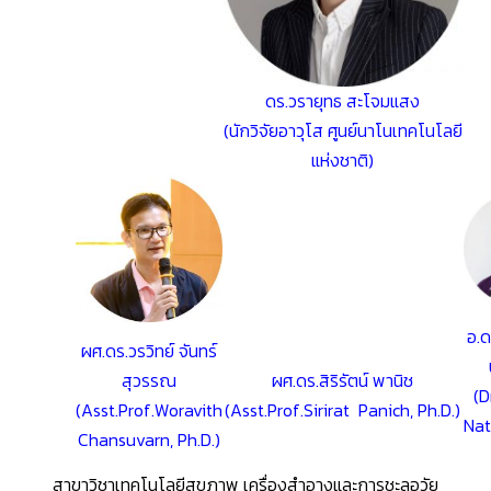
ดร.วรายุทธ สะโจมแสง
(นักวิจัยอาวุโส ศูนย์นาโนเทคโนโลยี
แห่งชาติ)
อ.ด
ผศ.ดร.วรวิทย์ จันทร์
สุวรรณ
ผศ.ดร.สิริรัตน์ พานิช
(D
(Asst.Prof.Woravith
(Asst.Prof.Sirirat Panich, Ph.D.)
Nat
Chansuvarn, Ph.D.)
สาขาวิชาเทคโนโลยีสุขภาพ เครื่องสำอางและการชะลอวัย